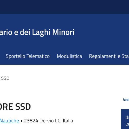
ario e dei Laghi Minori
Sportello Telematico
Modulistica
Regolamenti e St
E SSD
Ved
ORE SSD
d
 Nautiche
•
23824 Dervio LC, Italia
2