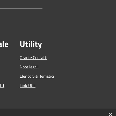
ale
Utility
Orari e Contatti
Note legali
Elenco Siti Tematici
l 1
Link Utili
che
×