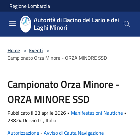
Salta al contenuto principale
Regione Lombardia
Autorità di Bacino del Lario e dei
Laghi Minori
Home
>
Eventi
>
Campionato Orza Minore - ORZA MINORE SSD
Campionato Orza Minore -
ORZA MINORE SSD
Pubblicato il 23 aprile 2026 •
Manifestazioni Nautiche
•
23824 Dervio LC, Italia
Autorizzazione
-
Avviso di Cauta Navigazione