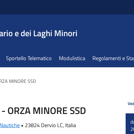
ario e dei Laghi Minori
Sportello Telematico
Modulistica
Regolamenti e St
 ORZA MINORE SSD
Ved
e - ORZA MINORE SSD
d
 Nautiche
•
23824 Dervio LC, Italia
2