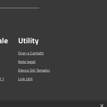
ale
Utility
Orari e Contatti
Note legali
Elenco Siti Tematici
l 1
Link Utili
che
×