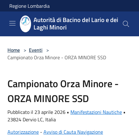
Salta al contenuto principale
Regione Lombardia
Autorità di Bacino del Lario e dei
Laghi Minori
Home
>
Eventi
>
Campionato Orza Minore - ORZA MINORE SSD
Campionato Orza Minore -
ORZA MINORE SSD
Pubblicato il 23 aprile 2026 •
Manifestazioni Nautiche
•
23824 Dervio LC, Italia
Autorizzazione
-
Avviso di Cauta Navigazione