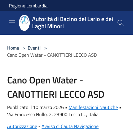
Salta al contenuto principale
Regione Lombardia
Autorità di Bacino del Lario e dei
Laghi Minori
Home
>
Eventi
>
Cano Open Water - CANOTTIERI LECCO ASD
Cano Open Water -
CANOTTIERI LECCO ASD
Pubblicato il 10 marzo 2026 •
Manifestazioni Nautiche
•
Via Francesco Nullo, 2, 23900 Lecco LC, Italia
Autorizzazione
-
Avviso di Cauta Navigazione