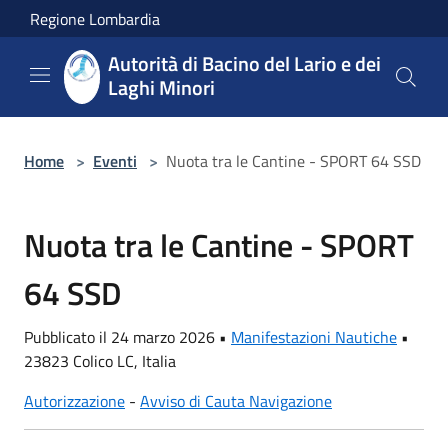
Salta al contenuto principale
Regione Lombardia
Autorità di Bacino del Lario e dei
Laghi Minori
Home
>
Eventi
>
Nuota tra le Cantine - SPORT 64 SSD
Nuota tra le Cantine - SPORT
64 SSD
Pubblicato il 24 marzo 2026 •
Manifestazioni Nautiche
•
23823 Colico LC, Italia
Autorizzazione
-
Avviso di Cauta Navigazione