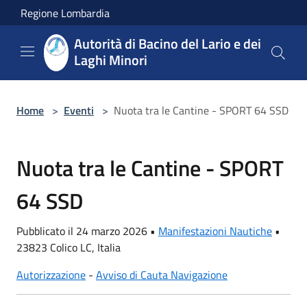
Salta al contenuto principale
Regione Lombardia
Autorità di Bacino del Lario e dei
Laghi Minori
Home
>
Eventi
>
Nuota tra le Cantine - SPORT 64 SSD
Nuota tra le Cantine - SPORT
64 SSD
Pubblicato il 24 marzo 2026 •
Manifestazioni Nautiche
•
23823 Colico LC, Italia
Autorizzazione
-
Avviso di Cauta Navigazione