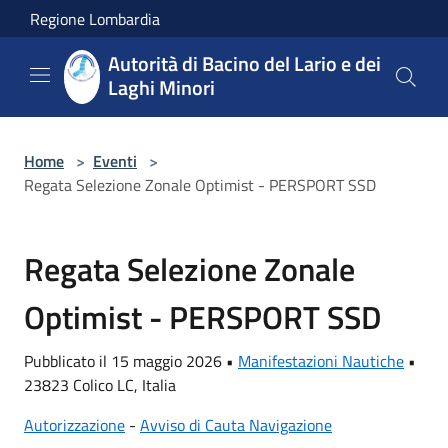
Salta al contenuto principale
Regione Lombardia
Autorità di Bacino del Lario e dei
Laghi Minori
Home
>
Eventi
>
Regata Selezione Zonale Optimist - PERSPORT SSD
Regata Selezione Zonale
Optimist - PERSPORT SSD
Pubblicato il 15 maggio 2026 •
Manifestazioni Nautiche
•
23823 Colico LC, Italia
Autorizzazione
-
Avviso di Cauta Navigazione