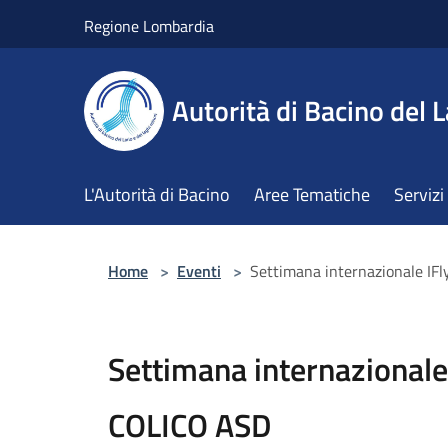
Salta al contenuto principale
Regione Lombardia
Autorità di Bacino del L
L'Autorità di Bacino
Aree Tematiche
Servizi
Home
>
Eventi
>
Settimana internazionale I
Settimana internazional
COLICO ASD