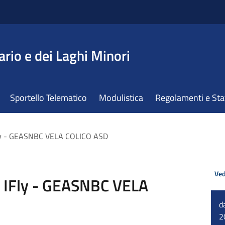
ario e dei Laghi Minori
Sportello Telematico
Modulistica
Regolamenti e St
Fly - GEASNBC VELA COLICO ASD
Ved
e IFly - GEASNBC VELA
d
2