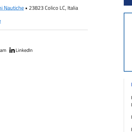
ni Nautiche
•
23823 Colico LC, Italia
e
ram
LinkedIn