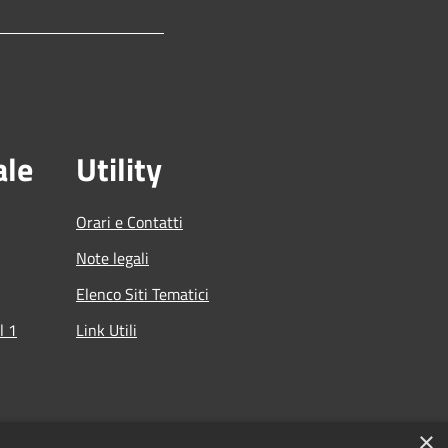
ale
Utility
Orari e Contatti
Note legali
Elenco Siti Tematici
l 1
Link Utili
che
×