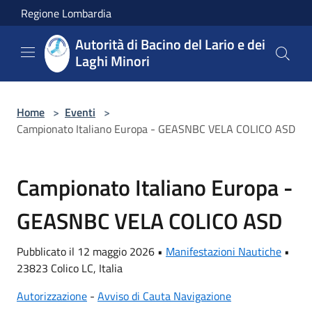
Salta al contenuto principale
Regione Lombardia
Autorità di Bacino del Lario e dei
Laghi Minori
Home
>
Eventi
>
Campionato Italiano Europa - GEASNBC VELA COLICO ASD
Campionato Italiano Europa -
GEASNBC VELA COLICO ASD
Pubblicato il 12 maggio 2026 •
Manifestazioni Nautiche
•
23823 Colico LC, Italia
Autorizzazione
-
Avviso di Cauta Navigazione