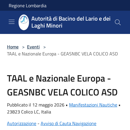
Salta al contenuto principale
Regione Lombardia
Autorità di Bacino del Lario e dei
Laghi Minori
Home
>
Eventi
>
TAAL e Nazionale Europa - GEASNBC VELA COLICO ASD
TAAL e Nazionale Europa -
GEASNBC VELA COLICO ASD
Pubblicato il 12 maggio 2026 •
Manifestazioni Nautiche
•
23823 Colico LC, Italia
Autorizzazione
-
Avviso di Cauta Navigazione