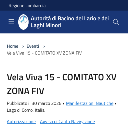
Salta al contenuto principale
Regione Lombardia
Autorità di Bacino del Lario e dei
Laghi Minori
Home
>
Eventi
>
Vela Viva 15 - COMITATO XV ZONA FIV
Vela Viva 15 - COMITATO XV
ZONA FIV
Pubblicato il 30 marzo 2026 •
Manifestazioni Nautiche
•
Lago di Como, Italia
Autorizzazione
-
Avviso di Cauta Navigazione