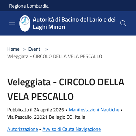
Salta al contenuto principale
Regione Lombardia
Autorità di Bacino del Lario e dei
Laghi Minori
Home
>
Eventi
>
Veleggiata - CIRCOLO DELLA VELA PESCALLO
Veleggiata - CIRCOLO DELLA
VELA PESCALLO
Pubblicato il 24 aprile 2026 •
Manifestazioni Nautiche
•
Via Pescallo, 22021 Bellagio CO, Italia
Autorizzazione
-
Avviso di Cauta Navigazione