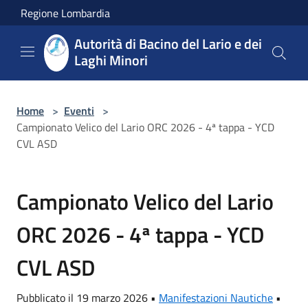
Salta al contenuto principale
Regione Lombardia
Autorità di Bacino del Lario e dei
Laghi Minori
Home
>
Eventi
>
Campionato Velico del Lario ORC 2026 - 4ª tappa - YCD
CVL ASD
Campionato Velico del Lario
ORC 2026 - 4ª tappa - YCD
CVL ASD
Pubblicato il 19 marzo 2026 •
Manifestazioni Nautiche
•