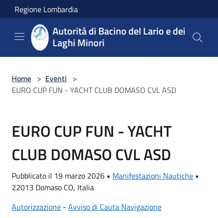
Salta al contenuto principale
Regione Lombardia
Autorità di Bacino del Lario e dei
Laghi Minori
Home
>
Eventi
>
EURO CUP FUN - YACHT CLUB DOMASO CVL ASD
EURO CUP FUN - YACHT
CLUB DOMASO CVL ASD
Pubblicato il 19 marzo 2026 •
Manifestazioni Nautiche
•
22013 Domaso CO, Italia
Autorizzazione
-
Avviso di Cauta Navigazione