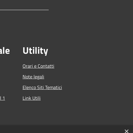
ale
Utility
Orari e Contatti
Note legali
Elenco Siti Tematici
l 1
Link Utili
che
×