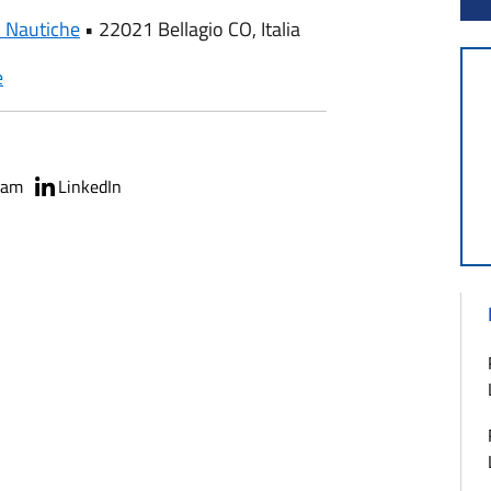
i Nautiche
•
22021 Bellagio CO, Italia
e
ram
LinkedIn