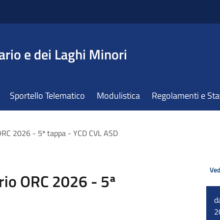
ario e dei Laghi Minori
Sportello Telematico
Modulistica
Regolamenti e St
 ORC 2026 - 5ª tappa - YCD CVL ASD
Ved
rio ORC 2026 - 5ª
d
2