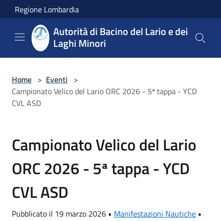
Salta al contenuto principale
Regione Lombardia
Autorità di Bacino del Lario e dei
Laghi Minori
Home
>
Eventi
>
Campionato Velico del Lario ORC 2026 - 5ª tappa - YCD
CVL ASD
Campionato Velico del Lario
ORC 2026 - 5ª tappa - YCD
CVL ASD
Pubblicato il 19 marzo 2026 •
Manifestazioni Nautiche
•