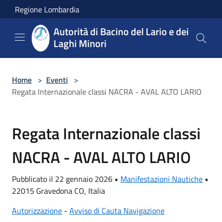
Salta al contenuto principale
Regione Lombardia
Autorità di Bacino del Lario e dei
Laghi Minori
Home
>
Eventi
>
Regata Internazionale classi NACRA - AVAL ALTO LARIO
Regata Internazionale classi
NACRA - AVAL ALTO LARIO
Pubblicato il 22 gennaio 2026 •
Manifestazioni Nautiche
•
22015 Gravedona CO, Italia
Autorizzazione
-
Avviso di Cauta Navigazione