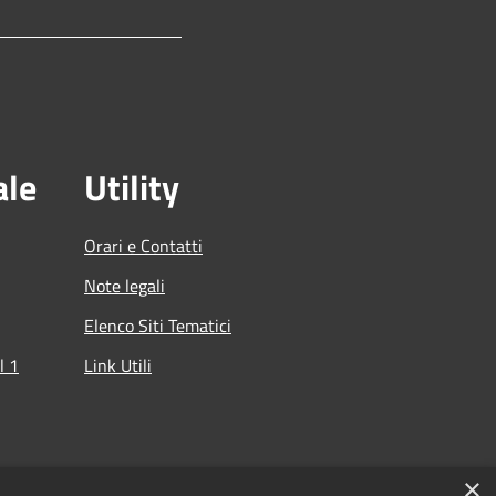
ale
Utility
Orari e Contatti
Note legali
Elenco Siti Tematici
l 1
Link Utili
che
×