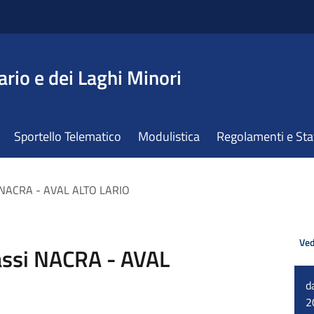
ario e dei Laghi Minori
Sportello Telematico
Modulistica
Regolamenti e St
si NACRA - AVAL ALTO LARIO
Ved
lassi NACRA - AVAL
d
2