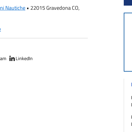
ni Nautiche
•
22015 Gravedona CO,
e
ram
LinkedIn