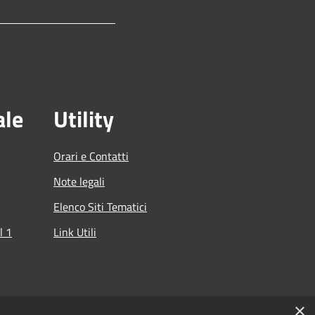
ale
Utility
Orari e Contatti
Note legali
Elenco Siti Tematici
l 1
Link Utili
che
×