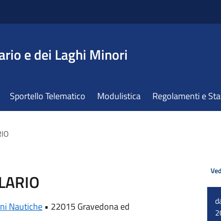
ario e dei Laghi Minori
Sportello Telematico
Modulistica
Regolamenti e St
RIO
Ved
 LARIO
d
ni Nautiche
•
22015 Gravedona ed
2