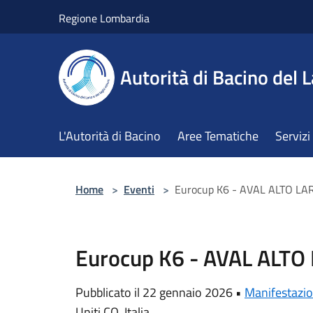
Salta al contenuto principale
Regione Lombardia
Autorità di Bacino del L
L'Autorità di Bacino
Aree Tematiche
Servizi
Home
>
Eventi
>
Eurocup K6 - AVAL ALTO LA
Eurocup K6 - AVAL ALTO
Pubblicato il 22 gennaio 2026 •
Manifestazio
Uniti CO, Italia