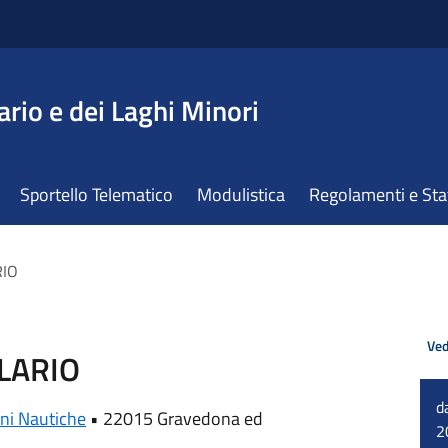
ario e dei Laghi Minori
Sportello Telematico
Modulistica
Regolamenti e St
RIO
Ved
 LARIO
d
ni Nautiche
•
22015 Gravedona ed
2