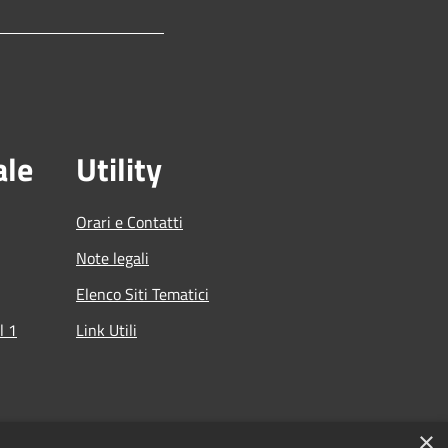
ale
Utility
Orari e Contatti
Note legali
Elenco Siti Tematici
l 1
Link Utili
che
×