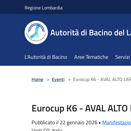
Salta al contenuto principale
Regione Lombardia
Autorità di Bacino del L
L'Autorità di Bacino
Aree Tematiche
Servizi
Home
>
Eventi
>
Eurocup K6 - AVAL ALTO LA
Eurocup K6 - AVAL ALTO
Pubblicato il 22 gennaio 2026 •
Manifestazio
Uniti CO, Italia