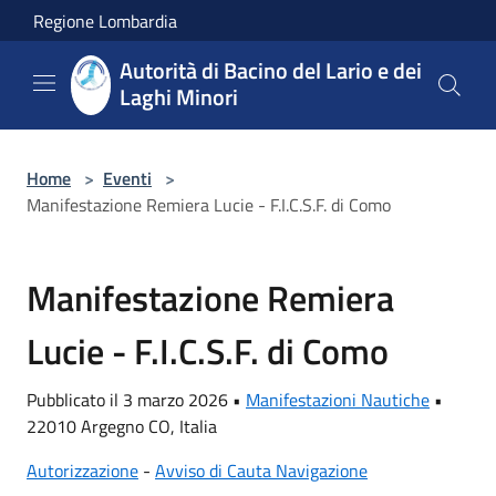
Salta al contenuto principale
Regione Lombardia
Autorità di Bacino del Lario e dei
Laghi Minori
Home
>
Eventi
>
Manifestazione Remiera Lucie - F.I.C.S.F. di Como
Manifestazione Remiera
Lucie - F.I.C.S.F. di Como
Pubblicato il 3 marzo 2026 •
Manifestazioni Nautiche
•
22010 Argegno CO, Italia
Autorizzazione
-
Avviso di Cauta Navigazione