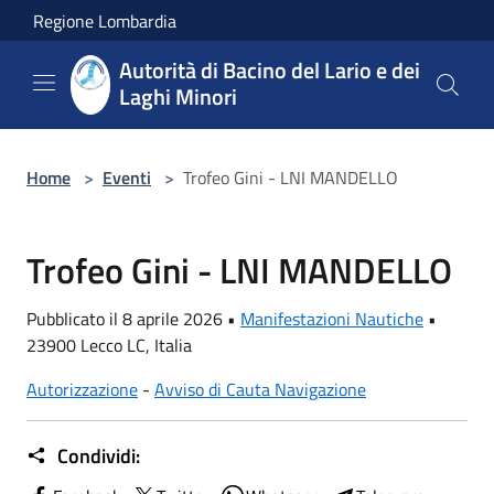
Salta al contenuto principale
Regione Lombardia
Autorità di Bacino del Lario e dei
Laghi Minori
Home
>
Eventi
>
Trofeo Gini - LNI MANDELLO
Trofeo Gini - LNI MANDELLO
Pubblicato il 8 aprile 2026 •
Manifestazioni Nautiche
•
23900 Lecco LC, Italia
Autorizzazione
-
Avviso di Cauta Navigazione
Condividi: