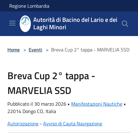
Salta al contenuto principale
Regione Lombardia
Autorità di Bacino del Lario e dei
Laghi Minori
Home
>
Eventi
>
Breva Cup 2° tappa - MARVELIA SSD
Breva Cup 2° tappa -
MARVELIA SSD
Pubblicato il 30 marzo 2026 •
Manifestazioni Nautiche
•
22014 Dongo CO, Italia
Autorizzazione
-
Avviso di Cauta Navigazione