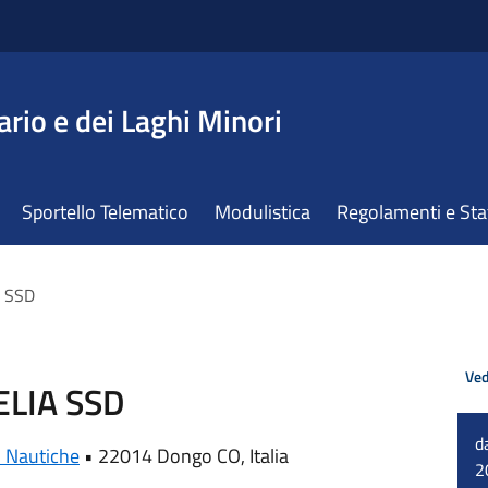
ario e dei Laghi Minori
Sportello Telematico
Modulistica
Regolamenti e St
A SSD
Ved
ELIA SSD
d
i Nautiche
•
22014 Dongo CO, Italia
2