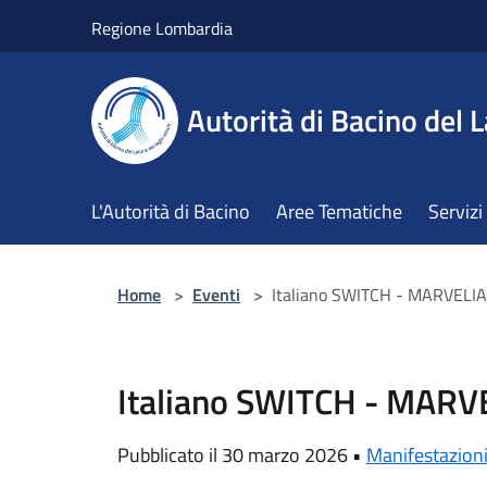
Salta al contenuto principale
Regione Lombardia
Autorità di Bacino del L
L'Autorità di Bacino
Aree Tematiche
Servizi
Home
>
Eventi
>
Italiano SWITCH - MARVELI
Italiano SWITCH - MARV
Pubblicato il 30 marzo 2026 •
Manifestazion