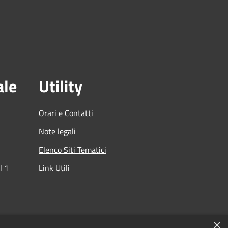
ale
Utility
Orari e Contatti
Note legali
Elenco Siti Tematici
l 1
Link Utili
che
×