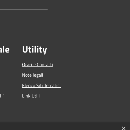
ale
Utility
Orari e Contatti
Note legali
Elenco Siti Tematici
l 1
Link Utili
che
×