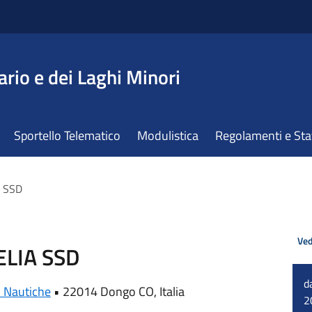
ario e dei Laghi Minori
Sportello Telematico
Modulistica
Regolamenti e St
A SSD
Ved
ELIA SSD
d
i Nautiche
•
22014 Dongo CO, Italia
2