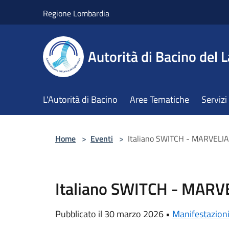
Salta al contenuto principale
Regione Lombardia
Autorità di Bacino del L
L'Autorità di Bacino
Aree Tematiche
Servizi
Home
>
Eventi
>
Italiano SWITCH - MARVELI
Italiano SWITCH - MARV
Pubblicato il 30 marzo 2026 •
Manifestazion