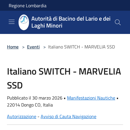
Salta al contenuto principale
Regione Lombardia
Autorità di Bacino del Lario e dei
Laghi Minori
Home
>
Eventi
>
Italiano SWITCH - MARVELIA SSD
Italiano SWITCH - MARVELIA
SSD
Pubblicato il 30 marzo 2026 •
Manifestazioni Nautiche
•
22014 Dongo CO, Italia
Autorizzazione
-
Avviso di Cauta Navigazione