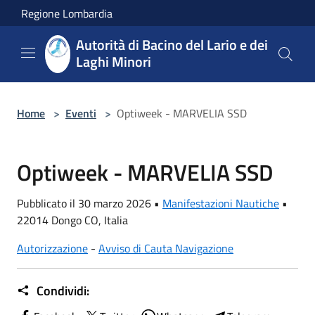
Salta al contenuto principale
Regione Lombardia
Autorità di Bacino del Lario e dei
Laghi Minori
Home
>
Eventi
>
Optiweek - MARVELIA SSD
Optiweek - MARVELIA SSD
Pubblicato il 30 marzo 2026 •
Manifestazioni Nautiche
•
22014 Dongo CO, Italia
Autorizzazione
-
Avviso di Cauta Navigazione
Condividi: