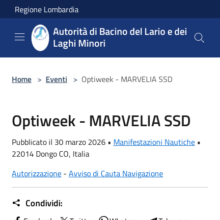
Salta al contenuto principale
Regione Lombardia
Autorità di Bacino del Lario e dei
Laghi Minori
Home
>
Eventi
>
Optiweek - MARVELIA SSD
Optiweek - MARVELIA SSD
Pubblicato il 30 marzo 2026 •
Manifestazioni Nautiche
•
22014 Dongo CO, Italia
Autorizzazione
-
Avviso di Cauta Navigazione
Condividi: