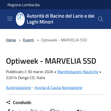
Salta al contenuto principale
Regione Lombardia
Autorità di Bacino del Lario e dei
Laghi Minori
Home
>
Eventi
>
Optiweek - MARVELIA SSD
Optiweek - MARVELIA SSD
Pubblicato il 30 marzo 2026 •
Manifestazioni Nautiche
•
22014 Dongo CO, Italia
Autorizzazione
-
Avviso di Cauta Navigazione
Condividi: