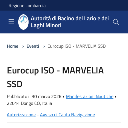
Salta al contenuto principale
Regione Lombardia
Autorità di Bacino del Lario e dei
Laghi Minori
Home
>
Eventi
>
Eurocup ISO - MARVELIA SSD
Eurocup ISO - MARVELIA
SSD
Pubblicato il 30 marzo 2026 •
Manifestazioni Nautiche
•
22014 Dongo CO, Italia
Autorizzazione
-
Avviso di Cauta Navigazione