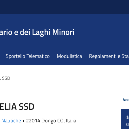
ario e dei Laghi Minori
Sportello Telematico
Modulistica
Regolamenti e St
A SSD
Ved
ELIA SSD
d
i Nautiche
•
22014 Dongo CO, Italia
s