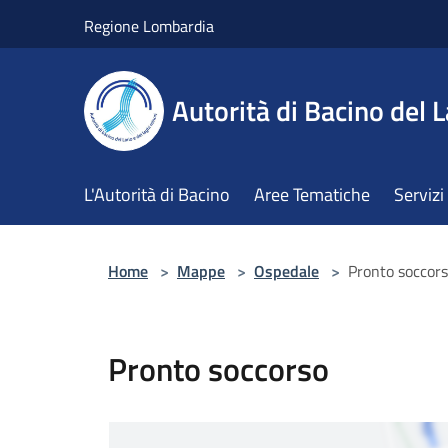
Salta al contenuto principale
Regione Lombardia
Autorità di Bacino del L
L'Autorità di Bacino
Aree Tematiche
Servizi
Home
>
Mappe
>
Ospedale
>
Pronto soccor
Pronto soccorso