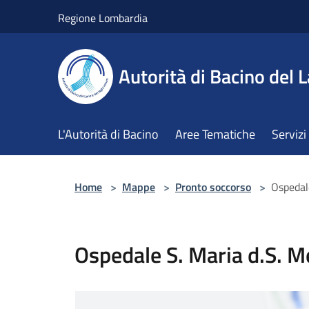
Salta al contenuto principale
Regione Lombardia
Autorità di Bacino del L
L'Autorità di Bacino
Aree Tematiche
Servizi
Home
>
Mappe
>
Pronto soccorso
>
Ospedal
Ospedale S. Maria d.S. M