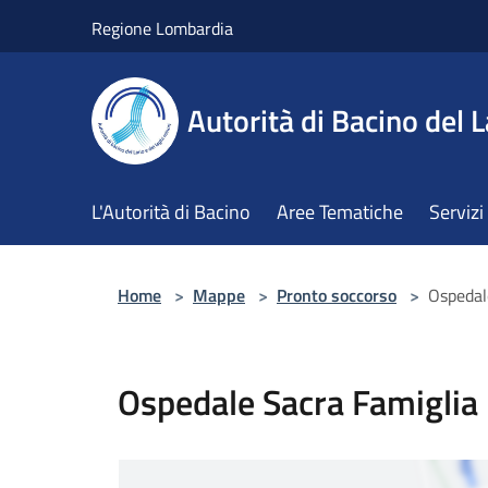
Salta al contenuto principale
Regione Lombardia
Autorità di Bacino del L
L'Autorità di Bacino
Aree Tematiche
Servizi
Home
>
Mappe
>
Pronto soccorso
>
Ospedal
Ospedale Sacra Famiglia 