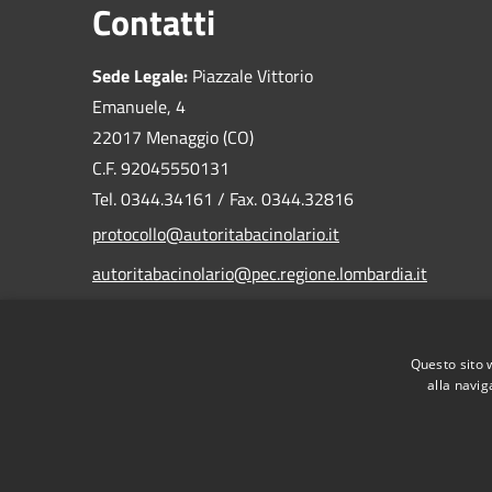
Contatti
Sede Legale:
Piazzale Vittorio
Emanuele, 4
22017 Menaggio (CO)
C.F. 92045550131
Tel. 0344.34161 / Fax. 0344.32816
protocollo@autoritabacinolario.it
autoritabacinolario@pec.regione.lombardia.it
Questo sito 
alla navig
RSS
Accessibilità
Privacy
Cookie
Mappa de