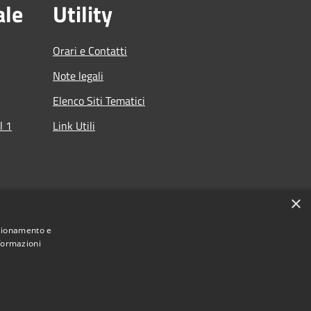
ale
Utility
Orari e Contatti
Note legali
Elenco Siti Tematici
l 1
Link Utili
che
×
nzionamento e
nformazioni
Municipium
cino del Lario e dei Laghi Minori • Powered by