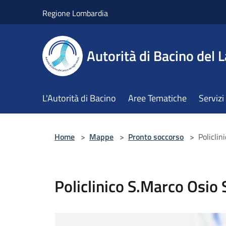
Salta al contenuto principale
Regione Lombardia
Autorità di Bacino del L
L'Autorità di Bacino
Aree Tematiche
Servizi
Home
>
Mappe
>
Pronto soccorso
>
Policlin
Policlinico S.Marco Osio