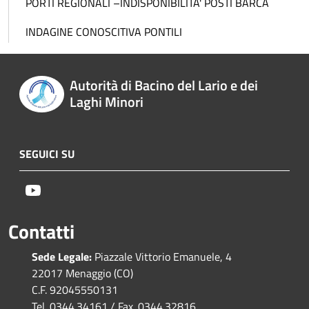
PORTI REGIONALI –INDISPONIBILITA' POSTI BARCA
INDAGINE CONOSCITIVA PONTILI
Autorità di Bacino del Lario e dei
Laghi Minori
SEGUICI SU
Youtube
Contatti
Sede Legale:
Piazzale Vittorio Emanuele, 4
22017 Menaggio (CO)
C.F. 92045550131
Tel. 0344.34161 / Fax. 0344.32816