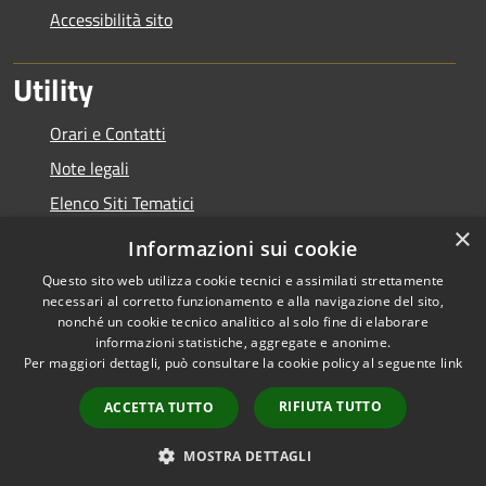
Accessibilità sito
Utility
Orari e Contatti
Note legali
Elenco Siti Tematici
×
Link Utili
Informazioni sui cookie
Questo sito web utilizza cookie tecnici e assimilati strettamente
necessari al corretto funzionamento e alla navigazione del sito,
nonché un cookie tecnico analitico al solo fine di elaborare
informazioni statistiche, aggregate e anonime.
RSS
Copyright © 2026 • Autorità di
Per maggiori dettagli, può consultare la cookie policy al seguente
link
Accessibilità
Bacino del Lario e dei Laghi
Privacy
Minori • Powered by
RIFIUTA TUTTO
ACCETTA TUTTO
Cookie
Municipium
Accesso
•
Mappa del sito
redazione
MOSTRA DETTAGLI